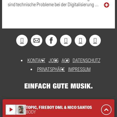
sind technische Probleme bei der Digitalisierung …
KONTAKT
JOBS
AGB
DATENSCHUTZ
PRIVATSPHÄRE
IMPRESSUM
TOPIC, FIREBOY DML & NICO SANTOS
play_arrow
BODY