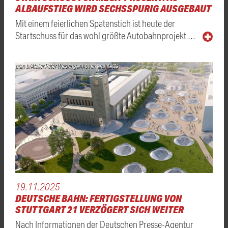
ALBAUFSTIEG WIRD SECHSSPURIG AUSGEBAUT
Mit einem feierlichen Spatenstich ist heute der
Startschuss für das wohl größte Autobahnprojekt …
plan b/Atelier Peter Wels/ingenhoven architects
19.11.2025
DEUTSCHE BAHN: FERTIGSTELLUNG VON
STUTTGART 21 VERZÖGERT SICH WEITER
Nach Informationen der Deutschen Presse-Agentur