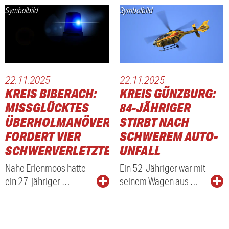
Symbolbild
Symbolbild
22.11.2025
22.11.2025
KREIS BIBERACH:
KREIS GÜNZBURG:
MISSGLÜCKTES
84-JÄHRIGER
ÜBERHOLMANÖVER
STIRBT NACH
FORDERT VIER
SCHWEREM AUTO-
SCHWERVERLETZTE
UNFALL
Nahe Erlenmoos hatte
Ein 52-Jähriger war mit
ein 27-jähriger …
seinem Wagen aus …