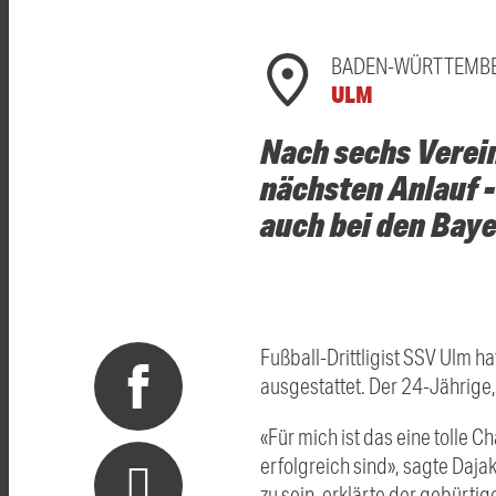
BADEN-WÜRTTEMB
ULM
Nach sechs Verei
nächsten Anlauf -
auch bei den Baye
Fußball-Drittligist SSV Ulm h
ausgestattet. Der 24-Jährige, 
«Für mich ist das eine tolle
erfolgreich sind», sagte Dajak
zu sein, erklärte der gebürtig