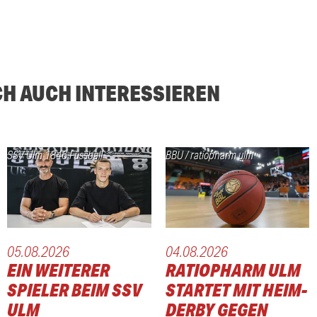
CH AUCH INTERESSIEREN
SSV Ulm 1846 Fussball
BBU / ratiopharm ulm
05.08.2026
04.08.2026
URT
EIN WEITERER
RATIOPHARM ULM
N KLEPEISZ
SPIELER BEIM SSV
STARTET MIT HEIM-
ULM
DERBY GEGEN