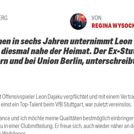
ERG
VON
REGINA WYSOC
nen in sechs Jahren unternimmt Leon
 diesmal nahe der Heimat. Der Ex-Stut
rn und bei Union Berlin, unterschreibt
at Offensivspieler Leon Dajaku verpflichtet und mit einem Vertr
einst ein Top-Talent beim VfB Stuttgart, war zuletzt vereinslos.
 Chance und ich möchte meine Qualitäten bestmöglich einbringe
u in einer Clubmitteilung. Er freue sich, auch wieder näher an 
e Waiblinger.