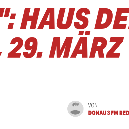
": HAUS D
 29. MÄRZ
VON
DONAU 3 FM RE