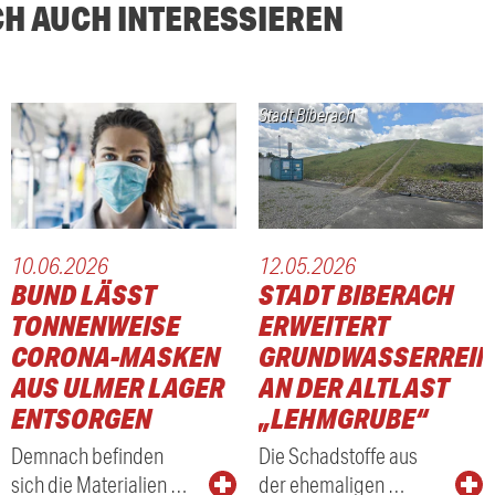
CH AUCH INTERESSIEREN
Stadt Biberach
10.06.2026
12.05.2026
BUND LÄSST
STADT BIBERACH
TONNENWEISE
ERWEITERT
CORONA-MASKEN
GRUNDWASSERREIN
AUS ULMER LAGER
AN DER ALTLAST
ENTSORGEN
„LEHMGRUBE“
Demnach befinden
Die Schadstoffe aus
sich die Materialien …
der ehemaligen …