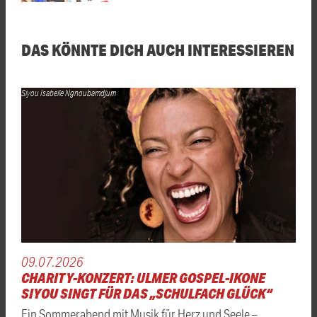
DAS KÖNNTE DICH AUCH INTERESSIEREN
Siyou Isabelle Ngnoubamdjum
09.07.2026
CHARITY-KONZERT: ULMER GOSPEL-IKONE
SIYOU SINGT FÜR DAS „SCHULFACH GLÜCK“
Ein Sommerabend mit Musik für Herz und Seele –