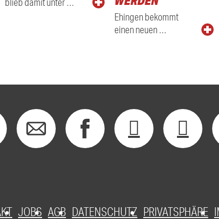
WERDEN
blieb damit unter …
Ehingen bekommt
einen neuen …
AKT
JOBS
AGB
DATENSCHUTZ
PRIVATSPHÄRE