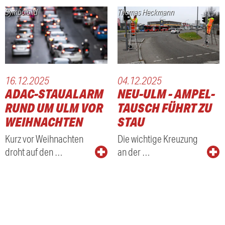
Symbolbild
Thomas Heckmann
16.12.2025
04.12.2025
ADAC-STAUALARM
NEU-ULM - AMPEL-
RUND UM ULM VOR
TAUSCH FÜHRT ZU
WEIHNACHTEN
STAU
Kurz vor Weihnachten
Die wichtige Kreuzung
droht auf den …
an der …