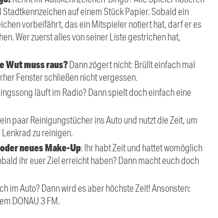
d Stadtkennzeichen auf einem Stück Papier. Sobald ein
hen vorbeifährt, das ein Mitspieler notiert hat, darf er es
en. Wer zuerst alles von seiner Liste gestrichen hat,
die Wut muss raus?
Dann zögert nicht: Brüllt einfach mal
vorher Fenster schließen nicht vergessen.
lingssong läuft im Radio? Dann spielt doch einfach eine
ein paar Reinigungstücher ins Auto und nutzt die Zeit, um
 Lenkrad zu reinigen.
r oder neues Make-Up
: Ihr habt Zeit und hattet womöglich
bald ihr euer Ziel erreicht haben? Dann macht euch doch
ch im Auto? Dann wird es aber höchste Zeit! Ansonsten:
llem DONAU 3 FM.