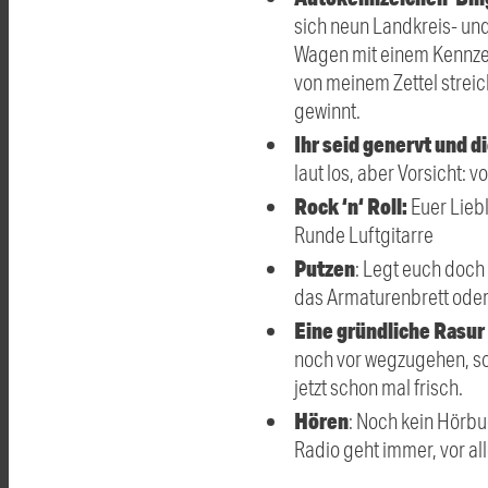
sich neun Landkreis- un
Wagen mit einem Kennzeic
von meinem Zettel streich
gewinnt.
Ihr seid genervt und 
laut los, aber Vorsicht: 
Rock ‘n‘ Roll:
Euer Lieb
Runde Luftgitarre
Putzen
: Legt euch doch 
das Armaturenbrett oder
Eine gründliche Rasu
noch vor wegzugehen, so
jetzt schon mal frisch.
Hören
: Noch kein Hörbu
Radio geht immer, vor a