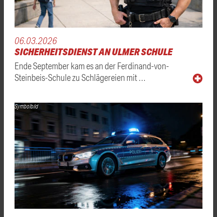
06.03.2026
SICHERHEITSDIENST AN ULMER SCHULE
Ende September kam es an der Ferdinand-von-
Steinbeis-Schule zu Schlägereien mit …
Symbolbild