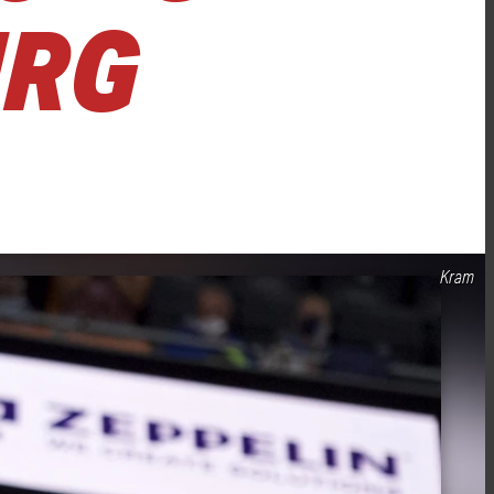
URG
Kram