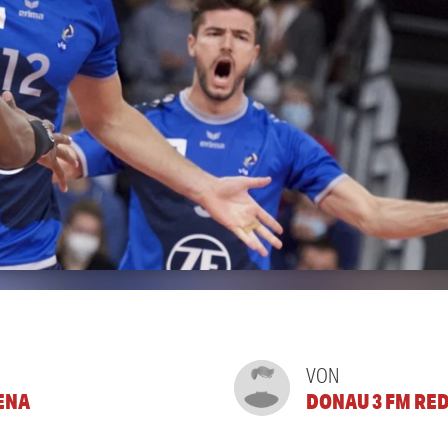
VON
ENA
DONAU 3 FM RE