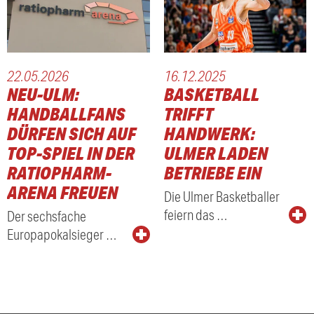
22.05.2026
16.12.2025
NEU-ULM:
BASKETBALL
HANDBALLFANS
TRIFFT
DÜRFEN SICH AUF
HANDWERK:
TOP-SPIEL IN DER
ULMER LADEN
RATIOPHARM-
BETRIEBE EIN
ARENA FREUEN
Die Ulmer Basketballer
feiern das …
Der sechsfache
Europapokalsieger …