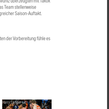
 Muniz überzeugten mit Taktik
das Team stellenweise
greicher Saison-Auftakt.
n der Vorbereitung fühle es
Harry Langer