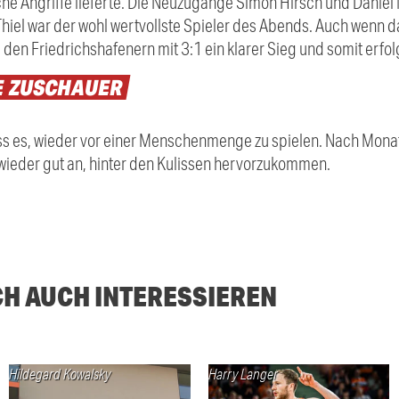
che Angriffe lieferte. Die Neuzugänge Simon Hirsch und Daniel
Thiel war der wohl wertvollste Spieler des Abends. Auch wenn 
 den Friedrichshafenern mit 3:1 ein klarer Sieg und somit erfol
E
ZUSCHAUER
 es, wieder vor einer Menschenmenge zu spielen. Nach Monate
er wieder gut an, hinter den Kulissen hervorzukommen.
CH AUCH INTERESSIEREN
Hildegard Kowalsky
Harry Langer