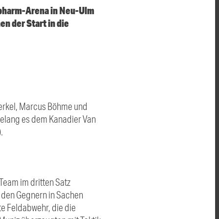
iopharm-Arena in Neu-Ulm
n der Start in die
 Berkel, Marcus Böhme und
 gelang es dem Kanadier Van
.
eam im dritten Satz
m den Gegnern in Sachen
te Feldabwehr, die die