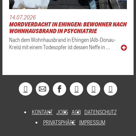
14.07.2026
MORDVERDACHT IN EHINGEN: BEWOHNER NACH
WOHNHAUSBRAND IN PSYCHIATRIE
Nach dem Wohnhausbrand in Ehingen (Alb-Donau-
Kreis) mit einem Todesopfer ist dessen Neffe in …
KONTAKT
JOBS
AGB
DATENSCHUTZ
PRIVATSPHÄRE
IMPRESSUM