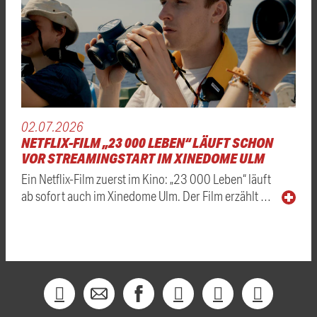
02.07.2026
NETFLIX-FILM „23 000 LEBEN“ LÄUFT SCHON
VOR STREAMINGSTART IM XINEDOME ULM
Ein Netflix-Film zuerst im Kino: „23 000 Leben“ läuft
ab sofort auch im Xinedome Ulm. Der Film erzählt …