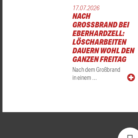
17.07.2026
NACH
GROSSBRAND BEI E
BERHARDZELL: L
ÖSCHARBEITEN D
AUERN WOHL DEN G
ANZEN FREITAG
Nach dem Großbrand
in einem …