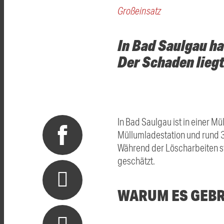
Großeinsatz
In Bad Saulgau ha
Der Schaden liegt
In Bad Saulgau ist in einer M
Müllumladestation und rund 3
Während der Löscharbeiten stü
geschätzt.
WARUM ES GEB