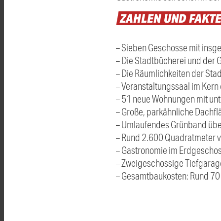
ZAHLEN
UND
FAKT
– Sieben Geschosse mit insg
– Die Stadtbücherei und der
– Die Räumlichkeiten der Sta
– Veranstaltungssaal im Ker
– 51 neue Wohnungen mit unt
– Große, parkähnliche Dachf
– Umlaufendes Grünband übe
– Rund 2.600 Quadratmeter vi
– Gastronomie im Erdgeschos
– Zweigeschossige Tiefgarage
– Gesamtbaukosten: Rund 70 