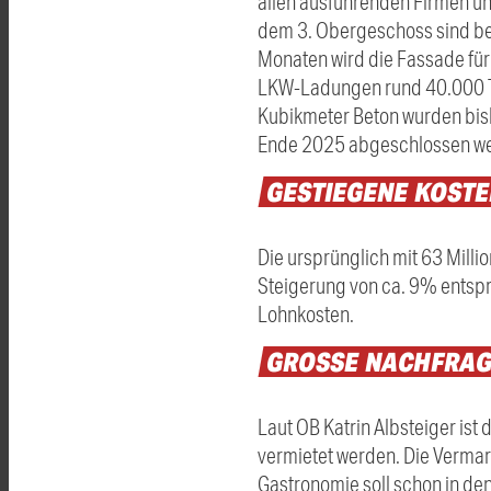
allen ausführenden Firmen u
dem 3. Obergeschoss sind ber
Monaten wird die Fassade für
LKW-Ladungen rund 40.000 T
Kubikmeter Beton wurden bishe
Ende 2025 abgeschlossen w
GESTIEGENE
KOST
Die ursprünglich mit 63 Mill
Steigerung von ca. 9% entspri
Lohnkosten.
GROSSE
NACHFRA
Laut OB Katrin Albsteiger is
vermietet werden. Die Vermar
Gastronomie soll schon in de