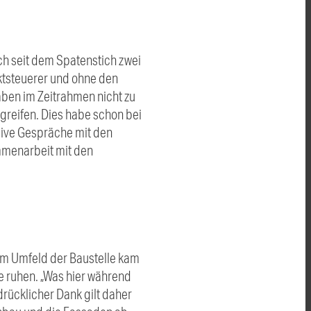
ch seit dem Spatenstich zwei
ektsteuerer und ohne den
aben im Zeitrahmen nicht zu
reifen. Dies habe schon bei
sive Gespräche mit den
mmenarbeit mit den
 Im Umfeld der Baustelle kam
e ruhen. „Was hier während
drücklicher Dank gilt daher