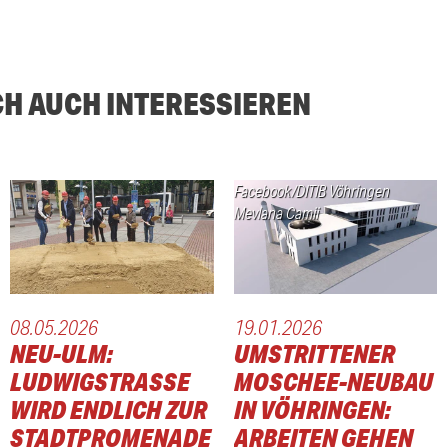
CH AUCH INTERESSIEREN
Facebook/DITIB Vöhringen
Mevlana Camii
08.05.2026
19.01.2026
NEU-ULM:
UMSTRITTENER
LUDWIGSTRASSE W
MOSCHEE-NEUBAU
IRD ENDLICH ZUR S
IN VÖHRINGEN:
TADTPROMENADE
ARBEITEN GEHEN