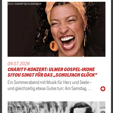
Siyou Isabelle Ngnoubamdjum
09.07.2026
CHARITY-KONZERT: ULMER GOSPEL-IKONE
SIYOU SINGT FÜR DAS „SCHULFACH GLÜCK“
Ein Sommerabend mit Musik für Herz und Seele –
und gleichzeitig etwas Gutes tun: Am Samstag, …
Weiße Rose Stiftung München