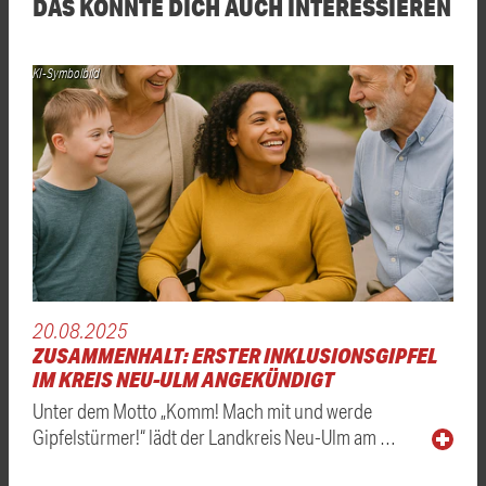
DAS KÖNNTE DICH AUCH INTERESSIEREN
KI-Symbolbild
20.08.2025
ZUSAMMENHALT: ERSTER INKLUSIONSGIPFEL
IM KREIS NEU-ULM ANGEKÜNDIGT
Unter dem Motto „Komm! Mach mit und werde
Gipfelstürmer!“ lädt der Landkreis Neu-Ulm am …