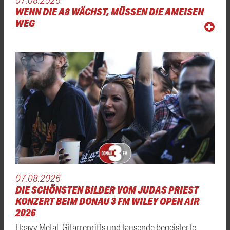
WENN DIE A8 WÄCHST, MÜSSEN DIE AMEISEN
WEG
07.08.2026
DIE SCHÖNSTEN BILDER VOM JUDAS PRIEST
KONZERT BEIM DONAU 3 FM WILEY OPEN AIR
2026
Heavy Metal, Gitarrenriffs und tausende begeisterte