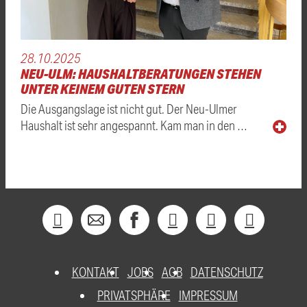
28.10.2025
NEU-ULM: HAUSHALTBERATUNGEN STEHEN
UNTER KEINEM GUTEN STERN
Die Ausgangslage ist nicht gut. Der Neu-Ulmer
Haushalt ist sehr angespannt. Kam man in den …
KONTAKT
JOBS
AGB
DATENSCHUTZ
PRIVATSPHÄRE
IMPRESSUM