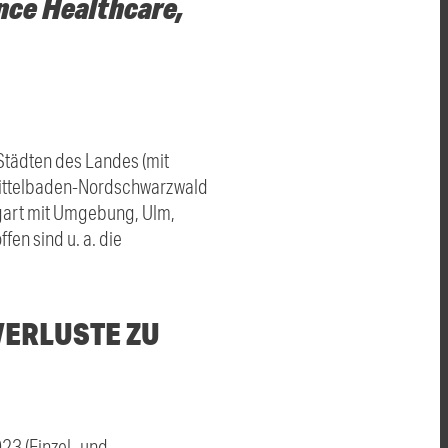
nce Healthcare,
 Städten des Landes (mit
Mittelbaden-Nordschwarzwald
tgart mit Umgebung, Ulm,
fen sind u. a. die
VERLUSTE ZU
023 (Einzel- und