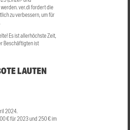
erden. ver.di fordert die
lich zu verbessern, um für
.
e! Es ist allerhöchste Zeit,
r Beschäftigten ist
BOTE LAUTEN
ril 2024.
500 € für 2023 und 250 € im