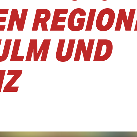
N REGIONE
 ULM UND
NZ