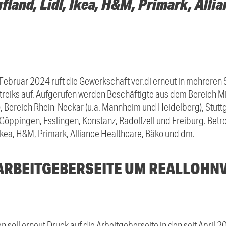
and, Lidl, Ikea, H&M, Primark, Allia
 Februar 2024 ruft die Gewerkschaft ver.di erneut in mehreren
reiks auf. Aufgerufen werden Beschäftigte aus dem Bereich 
m), Bereich Rhein-Neckar (u.a. Mannheim und Heidelberg), Stut
Göppingen, Esslingen, Konstanz, Radolfzell und Freiburg. Betrof
Ikea, H&M, Primark, Alliance Healthcare, Bäko und dm.
 ARBEITGEBERSEITE UM REALLOHN
 soll erneut Druck auf die Arbeitgeberseite in den seit April 2