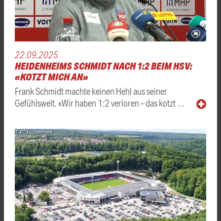
22.09.2025
HEIDENHEIMS SCHMIDT NACH 1:2 BEIM HSV:
«KOTZT MICH AN»
Frank Schmidt machte keinen Hehl aus seiner
Gefühlswelt. «Wir haben 1:2 verloren – das kotzt …
1. FC Heidenheim