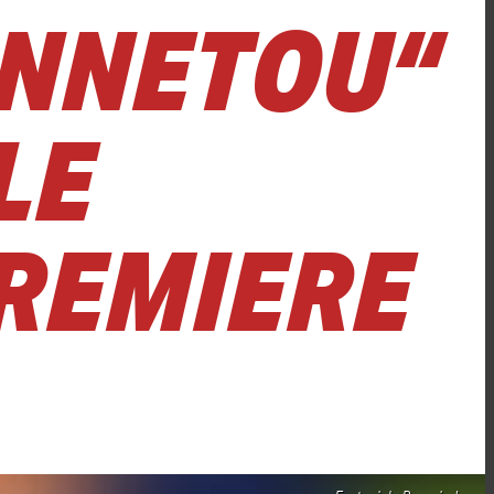
INNETOU“
LE
PREMIERE