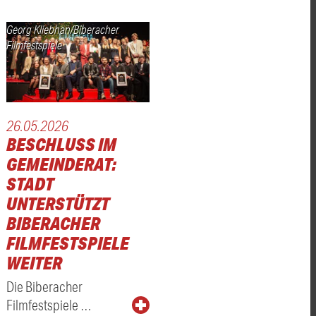
Georg Kliebhan/Biberacher
Filmfestspiele
26.05.2026
BESCHLUSS IM
GEMEINDERAT:
T
STADT
UNTERSTÜTZT
BIBERACHER
FILMFESTSPIELE
WEITER
Die Biberacher
Filmfestspiele …