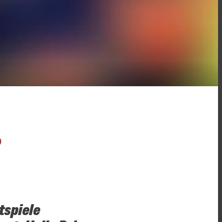
O
tspiele