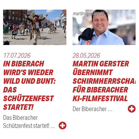
martin-gerster.de
17.07.2026
28.05.2026
IN BIBERACH
MARTIN GERSTER
WIRD'S WIEDER
ÜBERNIMMT
WILD UND BUNT:
SCHIRMHERRSCHAF
DAS
FÜR BIBERACHER
SCHÜTZENFEST
KI-FILMFESTIVAL
STARTET!
Der Biberacher …
Das Biberacher
LE
Schützenfest startet! …