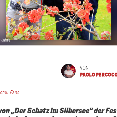
r Jahre
VON
PAOLO PERCOC
netou-Fans
von „Der Schatz im Silbersee“ der Fes