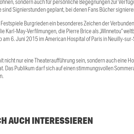
wohnen, sondern auch für persönliche Begegnungen zur Verfüg
e sind Signierstunden geplant, bei denen Fans Bücher signiere
e
Festspiele Burgrieden
ein besonderes Zeichen der Verbundenh
ie Karl-May-Verfilmungen, die
Pierre Brice
als „Winnetou“ wel
b am 6. Juni 2015 im American Hospital of Paris in Neuilly-sur-
t nicht nur eine Theateraufführung sein, sondern auch eine H
hat. Das Publikum darf sich auf einen stimmungsvollen Somm
n.
CH AUCH INTERESSIEREN