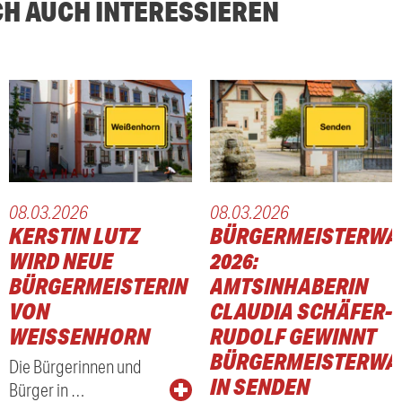
CH AUCH INTERESSIEREN
08.03.2026
08.03.2026
KERSTIN LUTZ
BÜRGERMEISTERWA
WIRD NEUE
2026:
BÜRGERMEISTERIN
AMTSINHABERIN
VON
CLAUDIA SCHÄFER-
WEISSENHORN
RUDOLF GEWINNT
BÜRGERMEISTERWA
Die Bürgerinnen und
IN SENDEN
Bürger in …