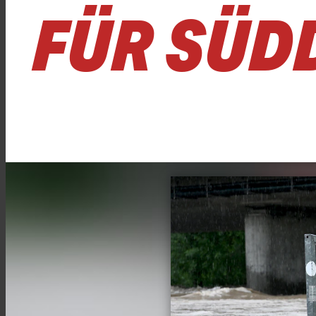
FÜR SÜD