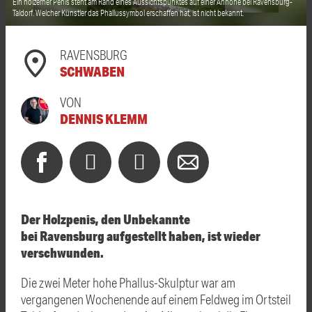
Ein hölzerner Penis steht am Rand eines Aussichtspunktes auf einer Anhöhe bei
Ravensburg
-
Taldorf. Welcher Künstler das Phallussymbol erschaffen hat, ist nicht bekannt.
RAVENSBURG
SCHWABEN
VON
DENNIS KLEMM
Der Holzpenis, den Unbekannte
bei
Ravensburg
aufgestellt haben, ist wieder
verschwunden.
Die zwei Meter hohe Phallus-Skulptur war am
vergangenen Wochenende auf einem Feldweg im Ortsteil