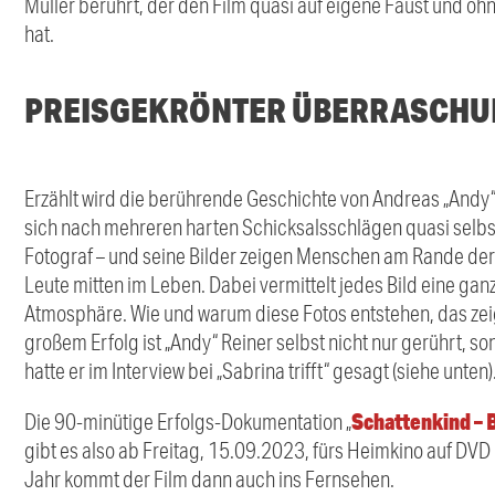
Müller berührt, der den Film quasi auf eigene Faust und oh
hat.
PREISGEKRÖNTER ÜBERRASCH
Erzählt wird die berührende Geschichte von Andreas „Andy“
sich nach mehreren harten Schicksalsschlägen quasi selbst
Fotograf – und seine Bilder zeigen Menschen am Rande der
Leute mitten im Leben. Dabei vermittelt jedes Bild eine ga
Atmosphäre. Wie und warum diese Fotos entstehen, das zeig
großem Erfolg ist „Andy“ Reiner selbst nicht nur gerührt, 
hatte er im Interview bei „Sabrina trifft“ gesagt (siehe unten)
Schattenkind – 
Die 90-minütige Erfolgs-Dokumentation „
gibt es also ab Freitag, 15.09.2023, fürs Heimkino auf DV
Jahr kommt der Film dann auch ins Fernsehen.