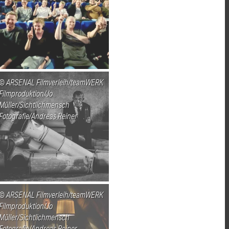
ARSENAL Filmverleih/teamWERK
Filmproduktion/Jo
Müller/Sichtlichmensch
Fotografie/Andreas Reiner
ARSENAL Filmverleih/teamWERK
Filmproduktion/Jo
Müller/Sichtlichmensch
Fotografie/Andreas Reiner