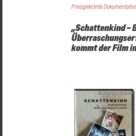
Preisgekrönte Dokumentation
„Schattenkind – B
Überraschungserf
kommt der Film i
Arsenal/good!movies