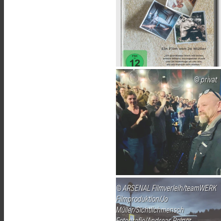
privat
ARSENAL Filmverleih/teamWERK
Filmproduktion/Jo
Müller/Sichtlichmensch
Fotografie/Andreas Reiner