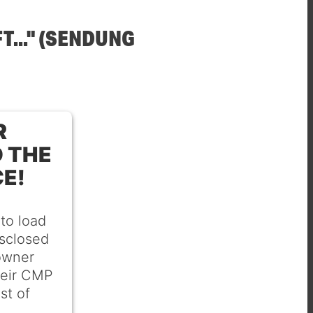
T..." (SENDUNG
R
 THE
CE!
 to load
isclosed
 owner
heir CMP
st of