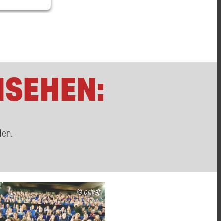
nagement
NSEHEN:
den.
privat