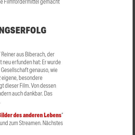
ne Filmfördermittel gemacht
UNGSERFOLG
 Reiner aus Biberach, der
 neu erfunden hat: Er wurde
 Gesellschaft genauso, wie
nz eigene, besondere
t dieser Film. Von dessen
sondern auch dankbar. Das
.
Bilder des anderen Lebens
“
D und zum Streamen. Nächstes