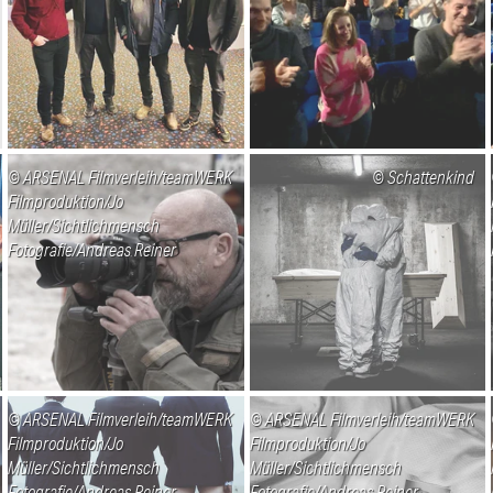
ARSENAL Filmverleih/teamWERK
Schattenkind
Filmproduktion/Jo
Müller/Sichtlichmensch
Fotografie/Andreas Reiner
ARSENAL Filmverleih/teamWERK
ARSENAL Filmverleih/teamWERK
Filmproduktion/Jo
Filmproduktion/Jo
Müller/Sichtlichmensch
Müller/Sichtlichmensch
Fotografie/Andreas Reiner
Fotografie/Andreas Reiner