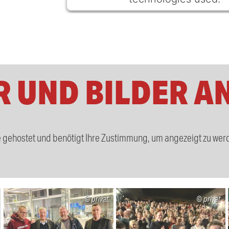
Powered by
Usercentrics Consent Ma
Platform
R UND BILDER A
be gehostet und benötigt Ihre Zustimmung, um angezeigt zu wer
privat
privat