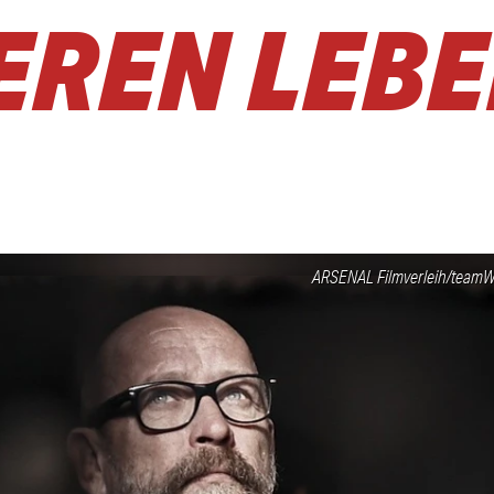
EREN LEB
ARSENAL Filmverleih/teamWE