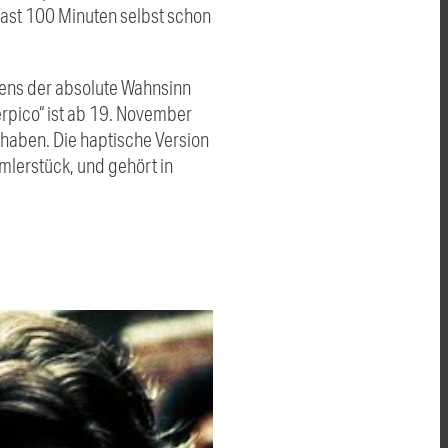
fast 100 Minuten selbst schon
gens der absolute Wahnsinn
erpico“ ist ab 19. November
haben. Die haptische Version
mlerstück, und gehört in