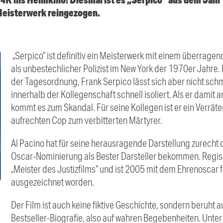
 Meisterwerk reingezogen.
„Serpico“ ist definitiv ein Meisterwerk mit einem überragende
als unbestechlicher Polizist im New York der 1970er Jahre. 
der Tagesordnung, Frank Serpico lässt sich aber nicht sch
innerhalb der Kollegenschaft schnell isoliert. Als er damit an
kommt es zum Skandal. Für seine Kollegen ist er ein Verräter
aufrechten Cop zum verbitterten Märtyrer.
Al Pacino hat für seine herausragende Darstellung zurecht
Oscar-Nominierung als Bester Darsteller bekommen. Regiss
„Meister des Justizfilms“ und ist 2005 mit dem Ehrenoscar 
ausgezeichnet worden.
Der Film ist auch keine fiktive Geschichte, sondern beruht 
Bestseller-Biografie, also auf wahren Begebenheiten. Unter