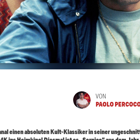
VON
PAOLO PERCOC
anal einen absoluten Kult-Klassiker in seiner ungeschni
n 4K ins Heimkino! Diesmal ist es „Serpico“ aus dem Ja