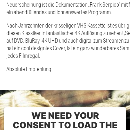
Neuerscheinung ist die Dokumentation „Frank Serpico“ mit 
ein abendfüllendes und lohnenswertes Programm.
Nach Jahrzehnten der krisseligen VHS Kassette ist es übri
diesen Klassiker in fantastischer 4K Auflösung zu sehen! „S
auf DVD, BluRay, 4K UHD und auch digital zum Streamen zu 
hat ein cool designtes Cover, ist ein ganz wunderbares Sam
jedes Filmregal.
Absolute Empfehlung!
WE NEED YOUR
CONSENT TO LOAD THE