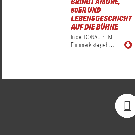
BRINGT AMORE,
80ER UND
LEBENSGESCHICHT
AUF DIE BÜHNE
In der DONAU 3 FM
Flimmerkiste geht …