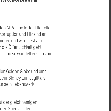
n Al Pacino in der Titelrolle
Korruption und Filz sind an
mieren und wird deshalb
 die Öffentlichkeit geht,
... und so wandelt er sich vom
 den Golden Globe und eine
eur Sidney Lumet gilt als
für sein Lebenswerk
auf der gleichnamigen
 den Specials der