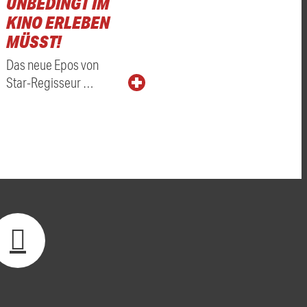
UNBEDINGT IM
KINO ERLEBEN
MÜSST!
Das neue Epos von
Star-Regisseur …