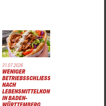
Symbolbild
31.07.2026
WENIGER
BETRIEBSSCHLIESSUNGEN N
ACH L
EBENSMITTELKONTROLLEN I
N BADEN-W
ÜRTTEMBERG