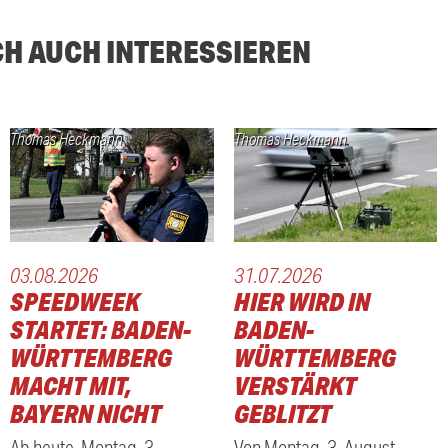
CH AUCH INTERESSIEREN
Thomas Heckmann
Thomas Heckmann
03.08.2026
31.07.2026
SPEEDWEEK
HIER WIRD IN
STARTET: BADEN-
BADEN-
WÜRTTEMBERG
WÜRTTEMBERG
MACHT MIT,
VERSTÄRKT
BAYERN NICHT
GEBLITZT
Ab heute, Montag, 3.
Von Montag, 3. August,