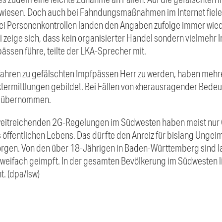
wiesen. Doch auch bei Fahndungsmaßnahmen im Internet fiele
bei Personenkontrollen landen den Angaben zufolge immer wied
i zeige sich, dass kein organisierter Handel sondern vielmehr
pässen führe, teilte der LKA-Sprecher mit.
ahren zu gefälschten Impfpässen Herr zu werden, haben mehre
ermittlungen gebildet. Bei Fällen von «herausragender Bede
A übernommen.
 weitreichenden 2G-Regelungen im Südwesten haben meist nu
es öffentlichen Lebens. Das dürfte den Anreiz für bislang Ungei
rgen. Von den über 18-Jährigen in Baden-Württemberg sind la
zweifach geimpft. In der gesamten Bevölkerung im Südwesten li
. (dpa/lsw)