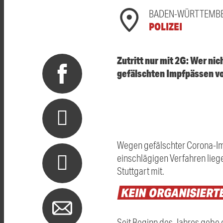
BADEN-WÜRTTEMB
POLIZEI
Zutritt nur mit 2G: Wer nic
gefälschten Impfpässen vora
Wegen gefälschter Corona-Imp
einschlägigen Verfahren liege
Stuttgart mit.
KEIN
ORGANISIERT
Seit Beginn des Jahres gebe 