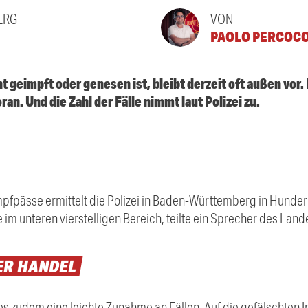
ERG
VON
PAOLO PERCOC
ht geimpft oder genesen ist, bleibt derzeit oft außen vor.
n. Und die Zahl der Fälle nimmt laut Polizei zu.
fpässe ermittelt die Polizei in Baden-Württemberg in Hunderte
 im unteren vierstelligen Bereich, teilte ein Sprecher des Land
ER
HANDEL
es zudem eine leichte Zunahme an Fällen. Auf die gefälschten 