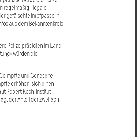
n regelmäßig illegale
er gefälschte Impfpässe in
 Infos aus dem Bekanntenkreis
re Polizeipräsidien im Land
utung» würden die
r Geimpfte und Genesene
mpfte erhöhen, sich einen
ut Robert Koch-Institut
egt der Anteil der zweifach