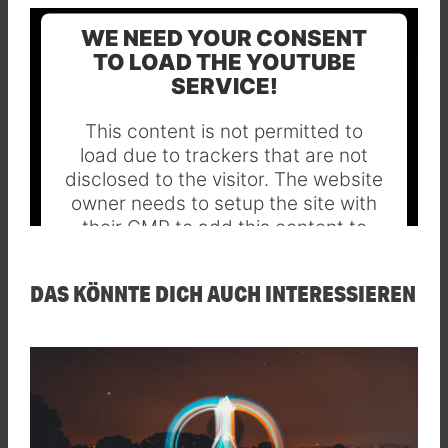
WE NEED YOUR CONSENT
TO LOAD THE YOUTUBE
SERVICE!
This content is not permitted to
load due to trackers that are not
disclosed to the visitor. The website
owner needs to setup the site with
their CMP to add this content to
the list of technologies used.
DAS KÖNNTE DICH AUCH INTERESSIEREN
Powered by
Usercentrics Consent
Management Platform