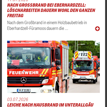
NACH GROSSBRAND BEI EBERHARDZELL: L
ÖSCHARBEITEN DAUERN WOHL DEN GANZEN F
REITAG
Nach dem Großbrand in einem Holzbaubetrieb in
Eberhardzell-Füramoos dauern die …
03.07.2026
LEICHE NACH HAUSBRAND IM UNTERALLGÄU