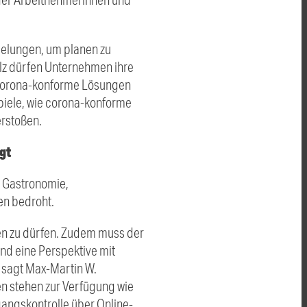
gelungen, um planen zu
alz dürfen Unternehmen ihre
 corona-konforme Lösungen
spiele, wie corona-konforme
erstoßen.
gt
, Gastronomie,
en bedroht.
en zu dürfen. Zudem muss der
und eine Perspektive mit
sagt Max-Martin W.
n stehen zur Verfügung wie
angskontrolle über Online-