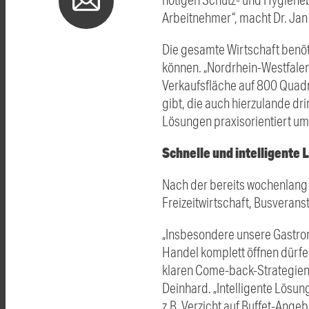
Arbeitnehmer“, macht Dr. Jan 
Die gesamte Wirtschaft benöt
können. „Nordrhein-Westfalen
Verkaufsfläche auf 800 Quad
gibt, die auch hierzulande dr
Lösungen praxisorientiert um
Schnelle und intelligente
Nach der bereits wochenlang 
Freizeitwirtschaft, Busverans
„Insbesondere unsere Gastron
Handel komplett öffnen dürfen
klaren Come-back-Strategien
Deinhard. „Intelligente Lösu
z.B. Verzicht auf Buffet-Ang