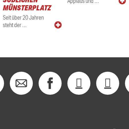
Applaus und …
MÜNSTERPLATZ
Seit über 20 Jahren
steht der …