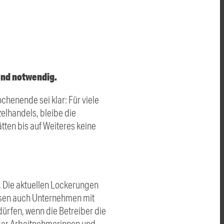
end notwendig.
nende sei klar: Für viele
lhandels, bleibe die
tten bis auf Weiteres keine
. Die aktuellen Lockerungen
üssen auch Unternehmen mit
ürfen, wenn die Betreiber die
 der Arbeitnehmerinnen und