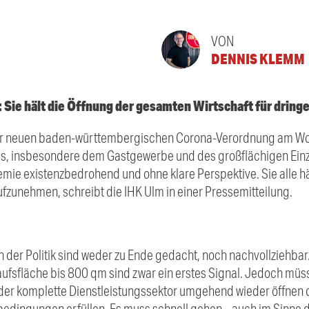
VON
DENNIS KLEMM
 Sie hält die Öffnung der gesamten Wirtschaft für dring
 neuen baden-württembergischen Corona-Verordnung am Woche
s, insbesondere dem Gastgewerbe und des großflächigen Einze
mie existenzbedrohend und ohne klare Perspektive. Sie alle hä
fzunehmen, schreibt die IHK Ulm in einer Pressemitteilung.
 der Politik sind weder zu Ende gedacht, noch nachvollziehbar
kaufsfläche bis 800 qm sind zwar ein erstes Signal. Jedoch m
der komplette Dienstleistungssektor umgehend wieder öffnen d
edingungen erfüllen. Es muss schnell gehen – auch im Sinne