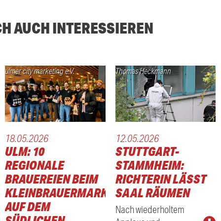
CH AUCH INTERESSIEREN
ulmer city marketing e.V.
Thomas Heckmann
18.05.2026
12.05.2026
ULM: 10
STUTTGART-
REGIONALE
STAMMHEIM:
BRAUEREIEN BEIM
RICHTERIN LÄSST
KLEINBRAUERMARKT
SAAL RÄUMEN
AUF DEM
Nach wiederholtem
SÜDLICHEN