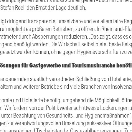
Stefan Roell den Ernst der Lage deutlich.
igt dringend transparente, umsetzbare und vor allem faire Re
 ermöglicht es größeren Betrieben, zu öffnen. In Rheinland-Pf
ratmeter durch Absperrungen reduzieren. „Das zeigt, dass es
ingend benötigt werden. Die Wirtschaft selbst bietet beste Bei
gesetzt werden können, ohne gegen Hygienevorschriften zu v
 Lösungen für Gastgewerbe und Tourismusbranche benöti
andauernden staatlich verordneten Schließung von Hotellerie
taltern und weiterer Betriebe sind viele Branchen von Insolvenz
omie und Hotellerie benötigt umgehend die Möglichkeit, öffn
. Wir fordern von der Politik weiter schrittweise Lockerungen 
 unter Beachtung von Gesundheits- und Hygienemaßnahmen“, 
ngen zur verantwortungsvollen Umsetzung sukzessiver Öffnunge
ebote, ausreichend Tischabstände, Gästezahlbegrenzungen, Zug