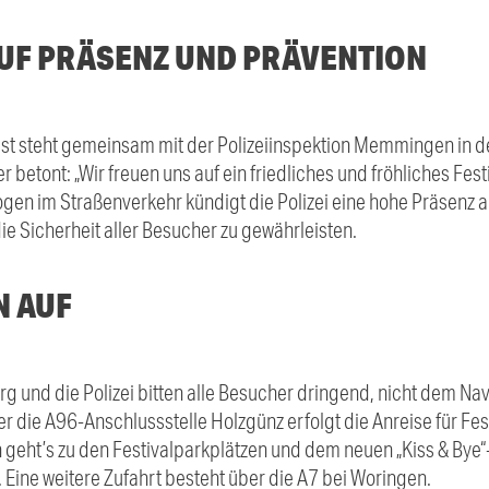
AUF PRÄSENZ UND PRÄVENTION
t steht gemeinsam mit der Polizeiinspektion Memmingen in de
er betont: „Wir freuen uns auf ein friedliches und fröhliches Fes
rogen im Straßenverkehr kündigt die Polizei eine hohe Präsenz
e Sicherheit aller Besucher zu gewährleisten.
N AUF
nd die Polizei bitten alle Besucher dringend, nicht dem Navi
r die A96-Anschlussstelle Holzgünz erfolgt die Anreise für Fe
geht’s zu den Festivalparkplätzen und dem neuen „Kiss & Bye“
ine weitere Zufahrt besteht über die A7 bei Woringen.