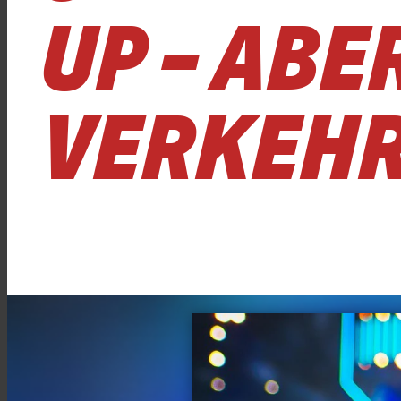
UP – ABE
VERKEHR