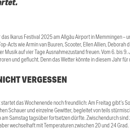
rtet.
ür das Ikarus Festival 2025 am Allgäu Airport in Memmingen – und
Top-Acts wie Armin van Buuren, Scooter, Ellen Allien, Deborah
er Musik auf vier Tage Ausnahmezustand freuen. Vom 6. bis 9. Ju
oren und geflucht. Denn das Wetter könnte in diesem Jahr für
NICHT VERGESSEN
startet das Wochenende noch freundlich: Am Freitag gibt’s Son
n Schauer und einzelne Gewitter, begleitet von teils stürmisc
h am Samstag tagsüber fortsetzen dürfte. Zwischendurch sind
 aber wechselhaft mit Temperaturen zwischen 20 und 24 Grad.