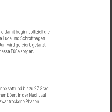
 damit beginnt offiziell die
 de Luca und Schrotthagen
ni wird gefeiert, getanzt –
 nasse Füße sorgen.
ne satt und bis zu 27 Grad.
hen Böen. In der Nacht auf
 zwar trockene Phasen