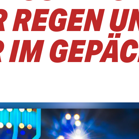
R REGEN U
 IM GEPÄ