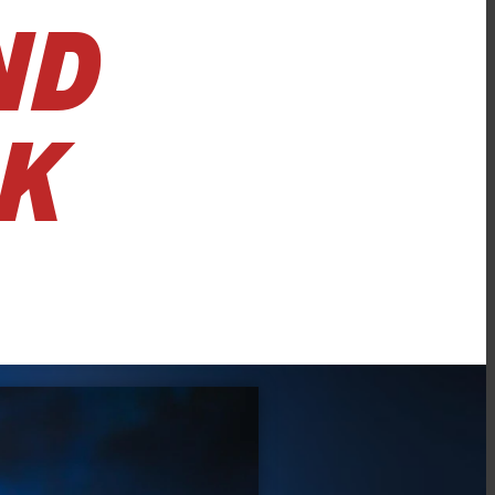
ND
CK