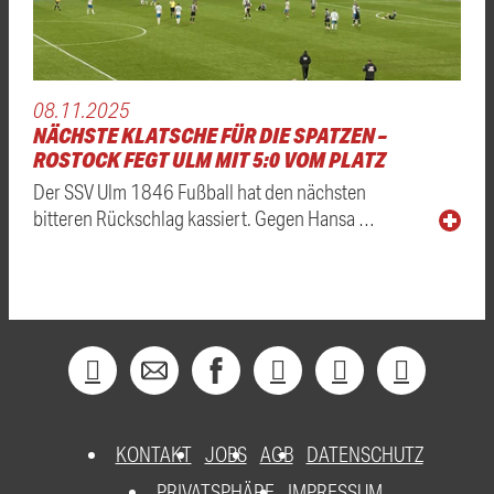
08.11.2025
NÄCHSTE KLATSCHE FÜR DIE SPATZEN –
ROSTOCK FEGT ULM MIT 5:0 VOM PLATZ
Der SSV Ulm 1846 Fußball hat den nächsten
bitteren Rückschlag kassiert. Gegen Hansa …
KONTAKT
JOBS
AGB
DATENSCHUTZ
PRIVATSPHÄRE
IMPRESSUM