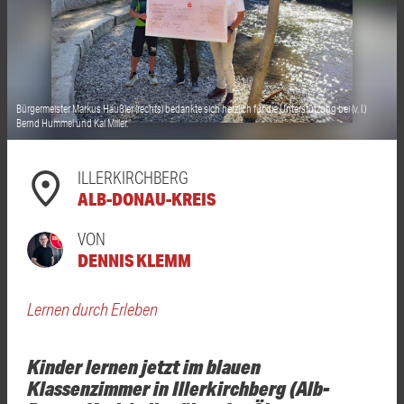
Bürgermeister Markus Häußler (rechts) bedankte sich herzlich für die Unterstützung bei (v. l.)
Bernd Hummel und Kai Miller.
ILLERKIRCHBERG
ALB-DONAU-KREIS
VON
DENNIS KLEMM
Lernen durch Erleben
Kinder lernen jetzt im blauen
Klassenzimmer in Illerkirchberg (Alb-