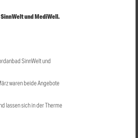
n SinnWelt und MediWell.
 Jordanbad SinnWelt und
 März waren beide Angebote
nd lassen sich in der Therme