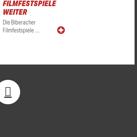
FILMFESTSPIELE
EN
WEITER
Die Biberacher
Filmfestspiele …