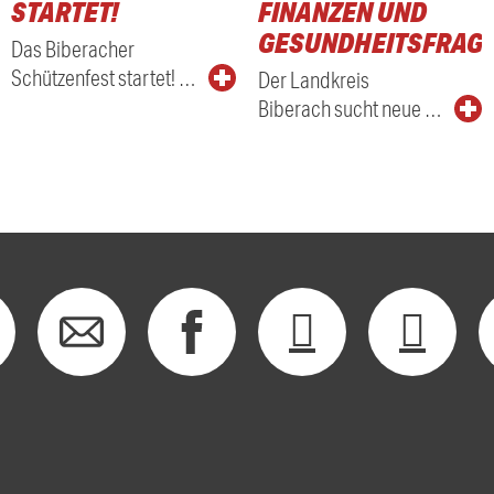
STARTET!
FINANZEN UND
GESUNDHEITSFRAG
Das Biberacher
Schützenfest startet! …
Der Landkreis
Biberach sucht neue …