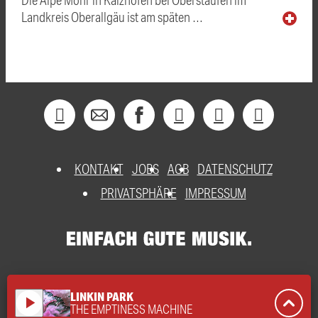
Landkreis Oberallgäu ist am späten …
KONTAKT
JOBS
AGB
DATENSCHUTZ
PRIVATSPHÄRE
IMPRESSUM
LINKIN PARK
play_arrow
THE EMPTINESS MACHINE