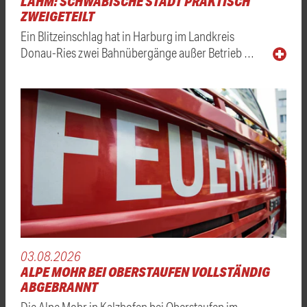
LAHM: SCHWÄBISCHE STADT PRAKTISCH
ZWEIGETEILT
Ein Blitzeinschlag hat in Harburg im Landkreis
Donau-Ries zwei Bahnübergänge außer Betrieb …
03.08.2026
ALPE MOHR BEI OBERSTAUFEN VOLLSTÄNDIG
ABGEBRANNT
Die Alpe Mohr in Kalzhofen bei Oberstaufen im