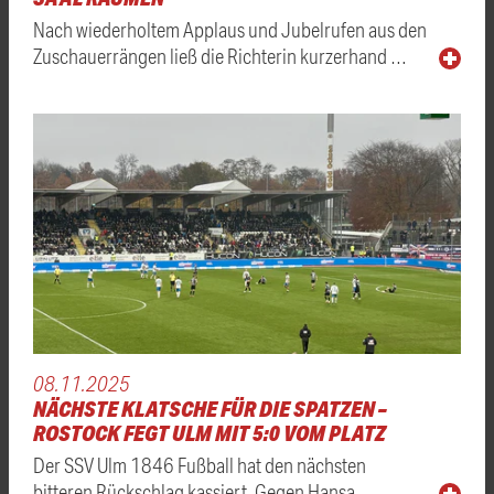
Nach wiederholtem Applaus und Jubelrufen aus den
Zuschauerrängen ließ die Richterin kurzerhand …
08.11.2025
NÄCHSTE KLATSCHE FÜR DIE SPATZEN –
ROSTOCK FEGT ULM MIT 5:0 VOM PLATZ
Der SSV Ulm 1846 Fußball hat den nächsten
bitteren Rückschlag kassiert. Gegen Hansa …