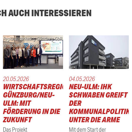
CH AUCH INTERESSIEREN
Regionalmarketing Günzburg GbR
Wirtschaft und Tourismus
20.05.2026
04.05.2026
WIRTSCHAFTSREGION
NEU-ULM: IHK
GÜNZBURG/NEU-
SCHWABEN GREIFT
ULM: MIT
DER
FÖRDERUNG IN DIE
KOMMUNALPOLITIK
ZUKUNFT
UNTER DIE ARME
Das Projekt
Mit dem Start der