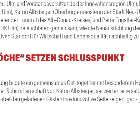
eu-Ulm und Vorstandsvorsitzende der Innovationsregion Ulm),
Ulm), Katrin Albsteiger (Oberbürgermeisterin der Stadt Neu-Ul
etender Landrat des Alb-Donau-Kreises) und Petra Engstler-K
IHK Ulm) beleuchteten gemeinsam, wie die Neuausrichtung de
ktiven Standort für Wirtschaft und Lebensqualität nachhaltig zu
ÖCHE“ SETZEN SCHLUSSPUNKT
tung bildete ein gemeinsames Get-together mit besonderem H
der Schirmherrschaft von Katrin Albsteiger, servierten eine sel
abei den geladenen Gästen ihre innovative Seite zeigen, gan