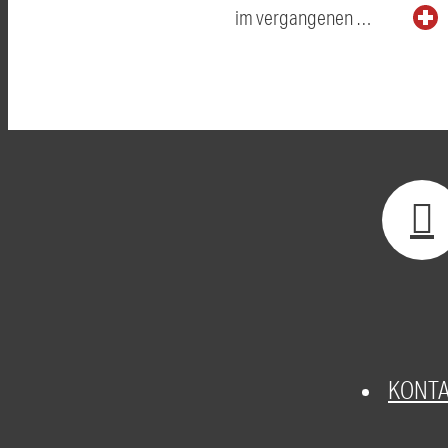
im vergangenen …
KONT