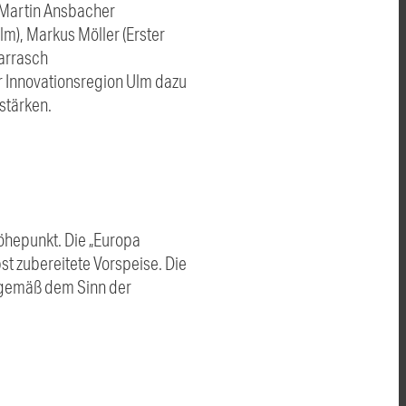
 Martin Ansbacher
m), Markus Möller (Erster
arrasch
r Innovationsregion Ulm dazu
 stärken.
öhepunkt. Die „Europa
bst zubereitete Vorspeise. Die
z gemäß dem Sinn der