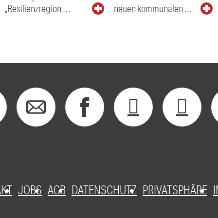
„Resilienzregion …
neuen kommunalen …
AKT
JOBS
AGB
DATENSCHUTZ
PRIVATSPHÄRE