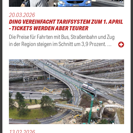
20.03.2026
DING VEREINFACHT TARIFSYSTEM ZUM 1. APRIL
- TICKETS WERDEN ABER TEURER
Die Preise für Fahrten mit Bus, Straßenbahn und Zug
in der Region steigen im Schnitt um 3,9 Prozent. …
Live Doku TV/Stadt Ulm
13.02.2026