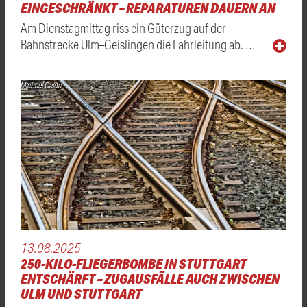
EINGESCHRÄNKT – REPARATUREN DAUERN AN
Am Dienstagmittag riss ein Güterzug auf der
Bahnstrecke Ulm–Geislingen die Fahrleitung ab. …
Michael Gaida
13.08.2025
250-KILO-FLIEGERBOMBE IN STUTTGART
ENTSCHÄRFT – ZUGAUSFÄLLE AUCH ZWISCHEN
ULM UND STUTTGART