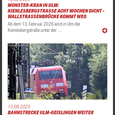
MONSTER-KRAN IN ULM:
KIENLESBERGSTRASSE ACHT WOCHEN DICHT - W
ALLSTRASSENBRÜCKE KOMMT WEG
Ab dem 13. Februar 2026 wird in Ulm die
Kienlesbergstraße unter der …
Thomas Heckmann
13.08.2025
BAHNSTRECKE ULM–GEISLINGEN WEITER