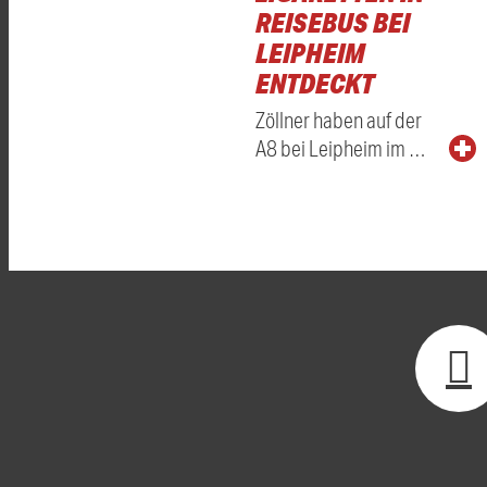
REISEBUS BEI
LEIPHEIM
ENTDECKT
Zöllner haben auf der
A8 bei Leipheim im …