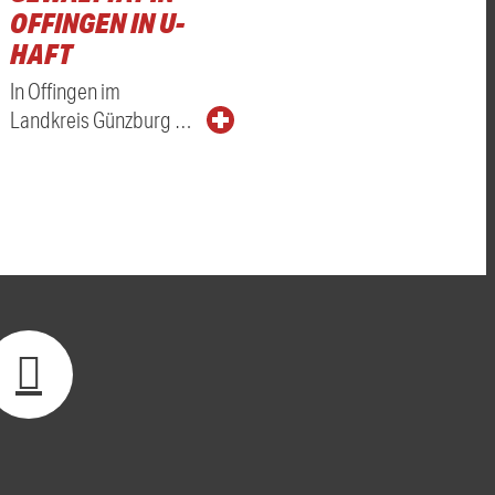
OFFINGEN IN U-
HAFT
In Offingen im
Landkreis Günzburg …