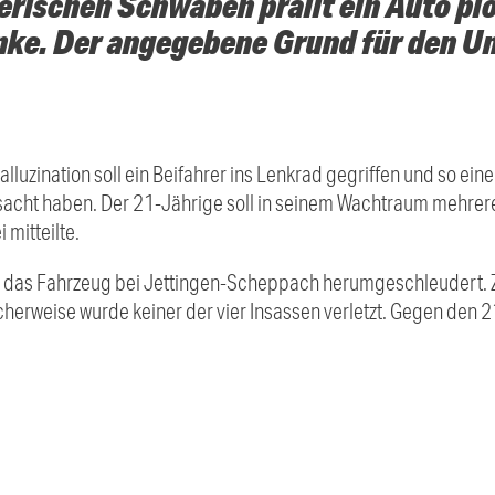
erischen Schwaben prallt ein Auto pl
nke. Der angegebene Grund für den Unf
uzination soll ein Beifahrer ins Lenkrad gegriffen und so eine
sacht haben. Der 21-Jährige soll in seinem Wachtraum mehre
 mitteilte.
e das Fahrzeug bei Jettingen-Scheppach herumgeschleudert. 
cherweise wurde keiner der vier Insassen verletzt. Gegen den 2