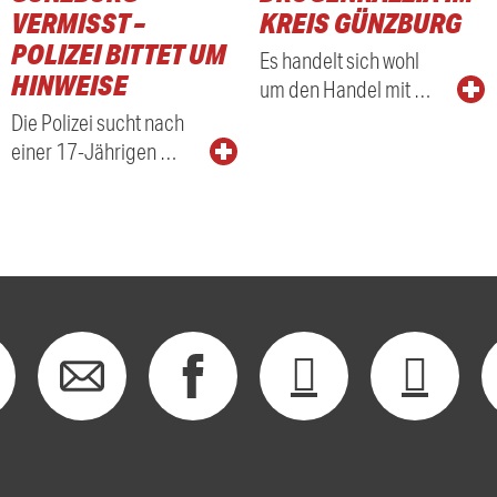
VERMISST –
KREIS GÜNZBURG
POLIZEI BITTET UM
Es handelt sich wohl
HINWEISE
um den Handel mit …
Die Polizei sucht nach
einer 17-Jährigen …