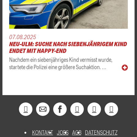
07.08.2025
NEU-ULM: SUCHE NACH SIEBENJÄHRIGEM KIND
ENDET MIT HAPPY-END
Nachdem ein siebenjähriges Kind vermisst wurde,
startete die Polizei eine größere Suchaktion. …
KONTAKT
JOBS
AGB
DATENSCHUTZ