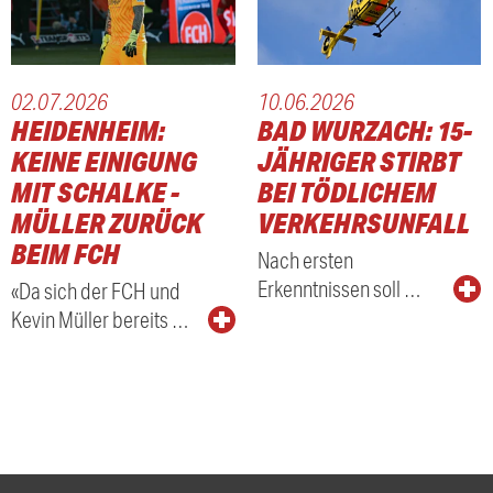
02.07.2026
10.06.2026
HEIDENHEIM:
BAD WURZACH: 15-
KEINE EINIGUNG
JÄHRIGER STIRBT
MIT SCHALKE -
BEI TÖDLICHEM
MÜLLER ZURÜCK
VERKEHRSUNFALL
BEIM FCH
Nach ersten
Erkenntnissen soll …
«Da sich der FCH und
Kevin Müller bereits …