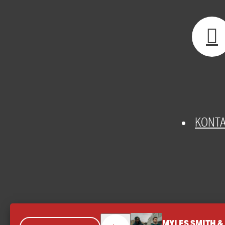
KONT
MYLES SMITH &