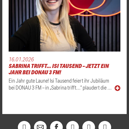
16.01.2026
SABRINA TRIFFT... ISI TAUSEND – JETZT EIN
JAHR BEI DONAU 3 FM!
Ein Jahr gute Laune! Isi Tausend feiert ihr Jubiläum
bei DONAU 3 FM – in „Sabrina trifft…“ plaudert die …