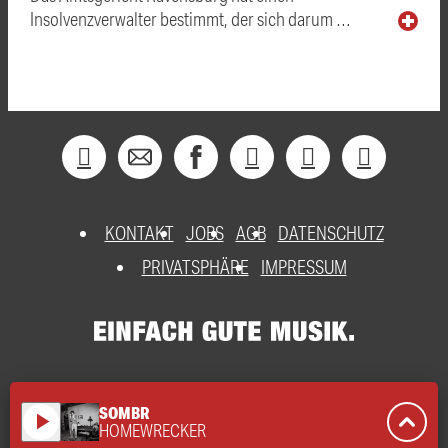
Insolvenzverwalter bestimmt, der sich darum …
KONTAKT
JOBS
AGB
DATENSCHUTZ
PRIVATSPHÄRE
IMPRESSUM
SOMBR
play_arrow
HOMEWRECKER