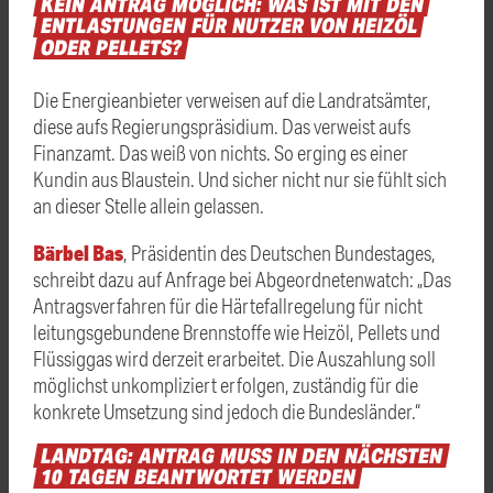
KEIN
ANTRAG
MÖGLICH:
WAS
IST
MIT
DEN
ENTLASTUNGEN
FÜR
NUTZER
VON
HEIZÖL
ODER
PELLETS?
Die Energieanbieter verweisen auf die Landratsämter,
diese aufs Regierungspräsidium. Das verweist aufs
Finanzamt. Das weiß von nichts. So erging es einer
Kundin aus Blaustein. Und sicher nicht nur sie fühlt sich
an dieser Stelle allein gelassen.
Bärbel Bas
, Präsidentin des Deutschen Bundestages,
schreibt dazu auf Anfrage bei Abgeordnetenwatch: „Das
Antragsverfahren für die Härtefallregelung für nicht
leitungsgebundene Brennstoffe wie Heizöl, Pellets und
Flüssiggas wird derzeit erarbeitet. Die Auszahlung soll
möglichst unkompliziert erfolgen, zuständig für die
konkrete Umsetzung sind jedoch die Bundesländer.“
LANDTAG:
ANTRAG
MUSS
IN
DEN
NÄCHSTEN
10
TAGEN
BEANTWORTET
WERDEN