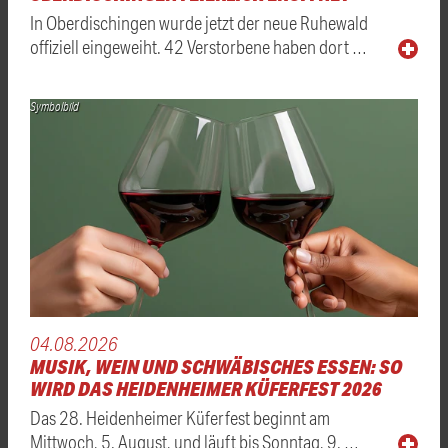
In Oberdischingen wurde jetzt der neue Ruhewald
offiziell eingeweiht. 42 Verstorbene haben dort …
Symbolbild
04.08.2026
MUSIK, WEIN UND SCHWÄBISCHES ESSEN: SO
WIRD DAS HEIDENHEIMER KÜFERFEST 2026
Das 28. Heidenheimer Küferfest beginnt am
Mittwoch, 5. August, und läuft bis Sonntag, 9. …