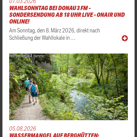
07.03.2026
WAHLSONNTAG BEI DONAU 3 FM -
SONDERSENDUNG AB 18 UHR LIVE - ONAIR UND
ONLINE!
Am Sonntag, den 8. März 2026, direkt nach
Schließung der Wahllokale in …
hochgehberge, A. Hammer
05.08.2026
WASSERMANGEL AUF BERGHÜTTEN: