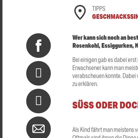
TIPPS
GESCHMACKSSI
Wer kann sich noch an bes
Rosenkohl, Essiggurken, K
Bei einigen gab es dabei erst
Erwachsener kann man meisten
verabscheuen konnte. Dabei v
zu erklären.
SÜSS ODER DOCH
Als Kind fährt man meistens 
Oftmals sind ihnen die Dinge s