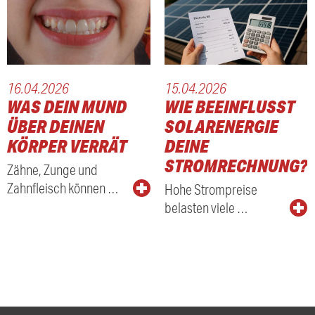
16.04.2026
15.04.2026
WAS DEIN MUND
WIE BEEINFLUSST
ÜBER DEINEN
SOLARENERGIE
KÖRPER VERRÄT
DEINE
STROMRECHNUNG?
Zähne, Zunge und
Zahnfleisch können …
Hohe Strompreise
belasten viele …