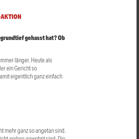
DAKTION
bgrundtief gehasst hat? Ob
immer länger. Heute als
r ein Gericht so
mit eigentlich ganz einfach
ht mehr ganz so angetan sind.
nicht anders gewohnt sind. Die