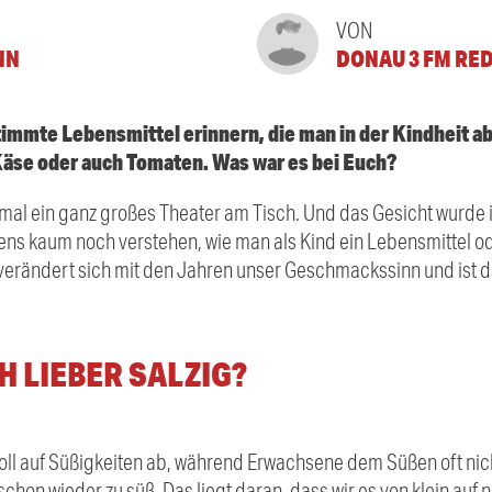
VON
NN
DONAU 3 FM RE
timmte Lebensmittel erinnern, die man in der Kindheit a
äse oder auch Tomaten. Was war es bei Euch?
 mal ein ganz großes Theater am Tisch. Und das Gesicht wurde 
s kaum noch verstehen, wie man als Kind ein Lebensmittel ode
erändert sich mit den Jahren unser Geschmackssinn und ist da
 LIEBER SALZIG?
voll auf Süßigkeiten ab, während Erwachsene dem Süßen oft nic
chon wieder zu süß. Das liegt daran, dass wir es von klein auf 