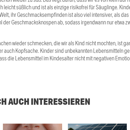
leicht süßlich und ist als einzige risikofrei für Säuglinge. K
lt, ihr Geschmacksempfinden ist also viel intensiver, als da
ahl der Geschmacksknospen ab, sodass irgendwann nur etwa z
Sachen wieder schmecken, die wir als Kind nicht mochten, ist ga
ber auch Kopfsache. Kinder sind unbekannten Lebensmitteln g
 dass die Lebensmittel im Kindesalter nicht mit negativen Emo
CH AUCH INTERESSIEREN