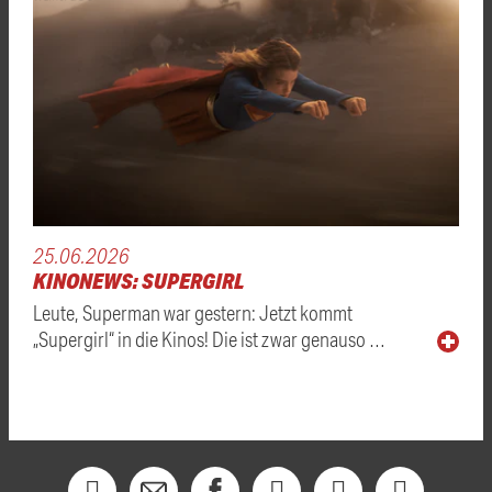
25.06.2026
KINONEWS: SUPERGIRL
Leute, Superman war gestern: Jetzt kommt
„Supergirl“ in die Kinos! Die ist zwar genauso …