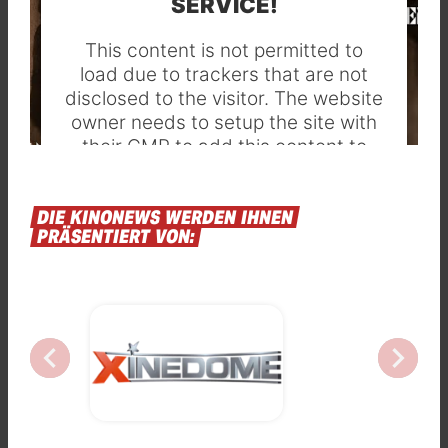
SERVICE!
This content is not permitted to
load due to trackers that are not
disclosed to the visitor. The website
owner needs to setup the site with
their CMP to add this content to
the list of technologies used.
Powered by
Usercentrics Consent
DIE
KINONEWS
WERDEN
IHNEN
PRÄSENTIERT
VON:
Management Platform
chevron_left
chevron_right