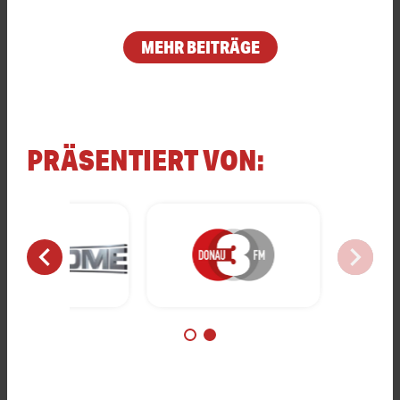
MEHR BEITRÄGE
PRÄSENTIERT VON:
chevron_left
chevron_right