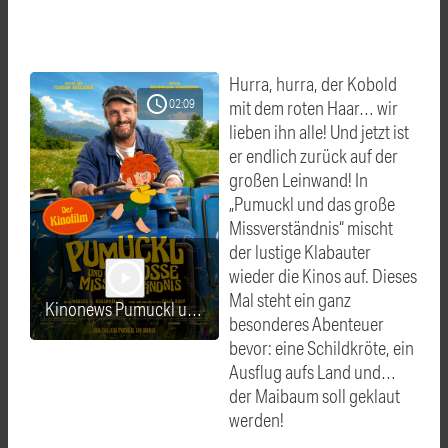
Hurra, hurra, der Kobold
schedule
02:09
mit dem roten Haar… wir
lieben ihn alle! Und jetzt ist
er endlich zurück auf der
großen Leinwand! In
„Pumuckl und das große
Missverständnis“ mischt
der lustige Klabauter
wieder die Kinos auf. Dieses
play_arrow
Mal steht ein ganz
Kinonews Pumuckl und das große Missverständnis
besonderes Abenteuer
bevor: eine Schildkröte, ein
Ausflug aufs Land und…
der Maibaum soll geklaut
werden!