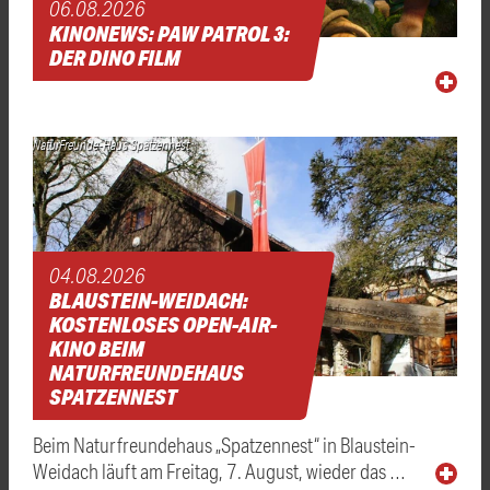
06.08.2026
KINONEWS: PAW PATROL 3:
DER DINO FILM
NaturFreunde-Haus Spatzennest
04.08.2026
BLAUSTEIN-WEIDACH:
KOSTENLOSES OPEN-AIR-
KINO BEIM
NATURFREUNDEHAUS
SPATZENNEST
Beim Naturfreundehaus „Spatzennest“ in Blaustein-
Weidach läuft am Freitag, 7. August, wieder das …