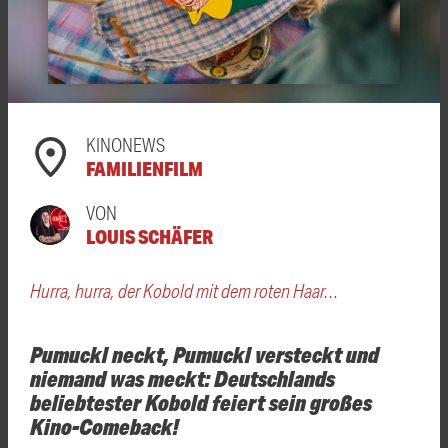
KINONEWS
FAMILIENFILM
VON
LOUIS SCHÄFER
Hurra, hurra, der Kobold mit dem roten Haar…
Pumuckl neckt, Pumuckl versteckt und
niemand was meckt: Deutschlands
beliebtester Kobold feiert sein großes
Kino-Comeback!