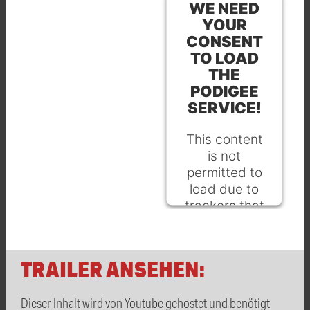
WE NEED
YOUR
CONSENT
TO LOAD
THE
PODIGEE
SERVICE!
This content
is not
permitted to
load due to
trackers that
are not
disclosed to
the visitor.
TRAILER ANSEHEN:
The website
owner needs
Dieser Inhalt wird von Youtube gehostet und benötigt
to setup the