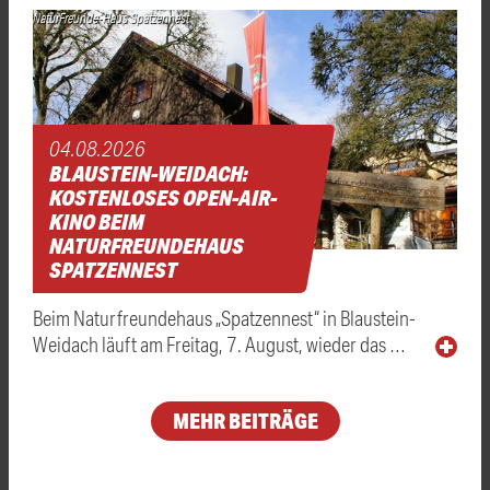
NaturFreunde-Haus Spatzennest
04.08.2026
BLAUSTEIN-WEIDACH:
KOSTENLOSES OPEN-AIR-
KINO BEIM
NATURFREUNDEHAUS
SPATZENNEST
Beim Naturfreundehaus „Spatzennest“ in Blaustein-
Weidach läuft am Freitag, 7. August, wieder das …
MEHR BEITRÄGE