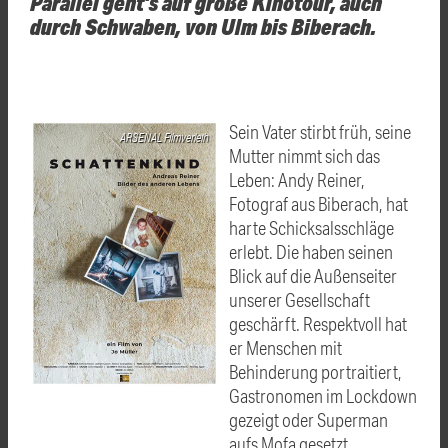
Parallel geht's auf große Kinotour, auch
durch Schwaben, von Ulm bis Biberach.
Sein Vater stirbt früh, seine
ARSENAL Filmverleih
Mutter nimmt sich das
Leben: Andy Reiner,
Fotograf aus Biberach, hat
harte Schicksalsschläge
erlebt. Die haben seinen
Blick auf die Außenseiter
unserer Gesellschaft
geschärft. Respektvoll hat
er Menschen mit
Behinderung portraitiert,
Gastronomen im Lockdown
gezeigt oder Superman
aufs Mofa gesetzt.