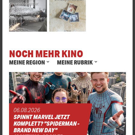
Filmverleih/teamWERK
Filmproduktion/Jo
Müller/Sichtlichmensch
Fotografie/Andreas Reiner
NOCH MEHR KINO
MEINE REGION
MEINE RUBRIK
06.08.2026
SPINNT MARVEL JETZT
KOMPLETT? "SPIDERMAN -
BRAND NEW DAY"