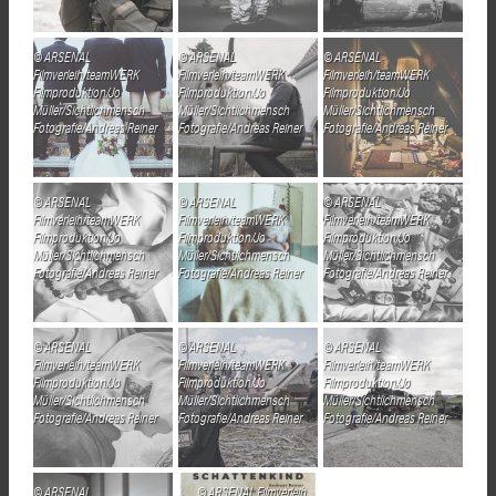
ARSENAL
ARSENAL
ARSENAL
Filmverleih/teamWERK
Filmverleih/teamWERK
Filmverleih/teamWERK
Filmproduktion/Jo
Filmproduktion/Jo
Filmproduktion/Jo
Müller/Sichtlichmensch
Müller/Sichtlichmensch
Müller/Sichtlichmensch
Fotografie/Andreas Reiner
Fotografie/Andreas Reiner
Fotografie/Andreas Reiner
ARSENAL
ARSENAL
ARSENAL
Filmverleih/teamWERK
Filmverleih/teamWERK
Filmverleih/teamWERK
Filmproduktion/Jo
Filmproduktion/Jo
Filmproduktion/Jo
Müller/Sichtlichmensch
Müller/Sichtlichmensch
Müller/Sichtlichmensch
Fotografie/Andreas Reiner
Fotografie/Andreas Reiner
Fotografie/Andreas Reiner
ARSENAL
ARSENAL
ARSENAL
Filmverleih/teamWERK
Filmverleih/teamWERK
Filmverleih/teamWERK
Filmproduktion/Jo
Filmproduktion/Jo
Filmproduktion/Jo
Müller/Sichtlichmensch
Müller/Sichtlichmensch
Müller/Sichtlichmensch
Fotografie/Andreas Reiner
Fotografie/Andreas Reiner
Fotografie/Andreas Reiner
ARSENAL
ARSENAL Filmverleih