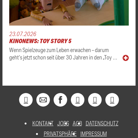
23.07.2026
KINONEWS: TOY STORY 5
Wenn Spielzeuge zum Leben erwachen – darum
geht’s jetzt schon seit über 30 Jahren in den „Toy …
KONTAKT
JOBS
AGB
DATENSCHUTZ
PRIVATSPHÄRE
IMPRESSUM