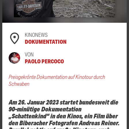
KINONEWS
DOKUMENTATION
VON
PAOLO PERCOCO
Preisgekrönte Dokumentation auf Kinotour durch
Schwaben
Am 26. Januar 2023 startet bundesweit die
90-minütige Dokumentation
„Schattenkind“ in den Kinos, ein Film über
den Biberacher Fotografen Andreas Reiner.