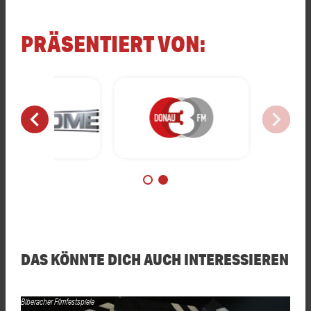
PRÄSENTIERT VON:
chevron_left
chevron_right
DAS KÖNNTE DICH AUCH INTERESSIEREN
Biberacher Filmfestspiele