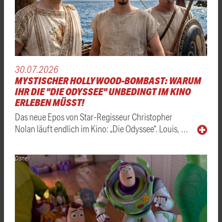
30.07.2026
MYSTISCHER HOLLYWOOD-BOMBAST: WARUM
IHR DIE "DIE ODYSSEE" UNBEDINGT IM KINO
ERLEBEN MÜSST!
Das neue Epos von Star-Regisseur Christopher
Nolan läuft endlich im Kino: „Die Odyssee“. Louis, …
Disney