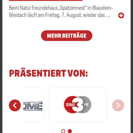
Beim Naturfreundehaus „Spatzennest“ in Blaustein-
Weidach läuft am Freitag, 7. August, wieder das …
MEHR BEITRÄGE
PRÄSENTIERT VON:
chevron_left
chevron_right