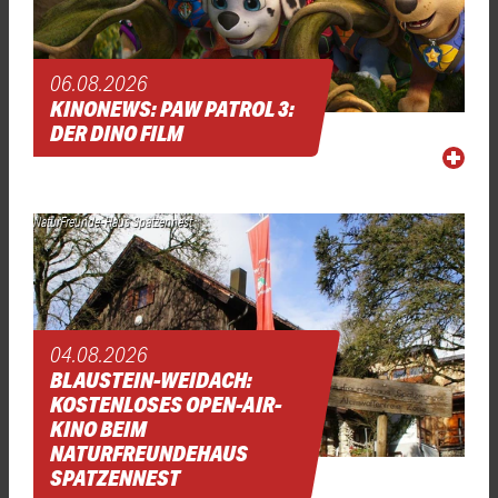
06.08.2026
KINONEWS: PAW PATROL 3:
DER DINO FILM
NaturFreunde-Haus Spatzennest
04.08.2026
BLAUSTEIN-WEIDACH:
KOSTENLOSES OPEN-AIR-
KINO BEIM
NATURFREUNDEHAUS
SPATZENNEST