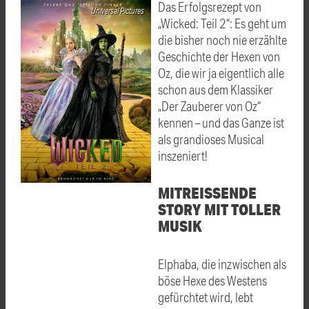
Das Erfolgsrezept von
Universal Pictures
„Wicked: Teil 2“: Es geht um
die bisher noch nie erzählte
Geschichte der Hexen von
Oz, die wir ja eigentlich alle
schon aus dem Klassiker
„Der Zauberer von Oz“
kennen – und das Ganze ist
als grandioses Musical
inszeniert!
MITREISSENDE S
TORY MIT TOLLER M
USIK
Elphaba, die inzwischen als
böse Hexe des Westens
gefürchtet wird, lebt