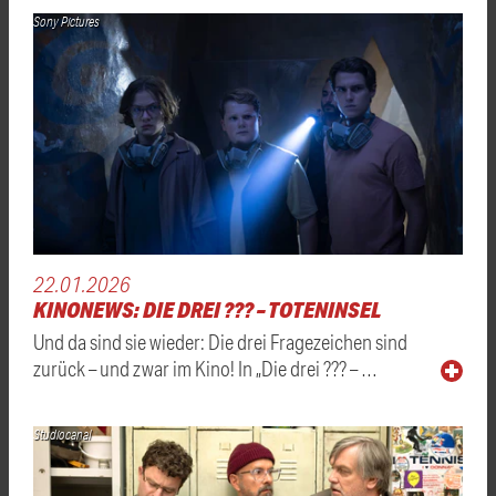
Sony Pictures
22.01.2026
KINONEWS: DIE DREI ??? – TOTENINSEL
Und da sind sie wieder: Die drei Fragezeichen sind
zurück – und zwar im Kino! In „Die drei ??? – …
Studiocanal