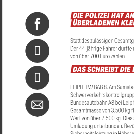
DIE
POLIZEI
HAT
A
ÜBERLADENEN
KLE
Statt des zulässigen Gesamtg
Der 44-jährige Fahrer durfte 
von über 700 Euro zahlen.
DAS
SCHREIBT
DIE
LEIPHEIM/ BAB 8. Am Samstag
Schwerverkehrskontrollgruppe
Bundesautobahn A8 bei Leiphe
Gesamtmasse von 3.500 kg fie
Wert von über 7.500 kg. Dies 
Umladung unterbunden. Bezüg
Sicherheitsleistung in Höhe v