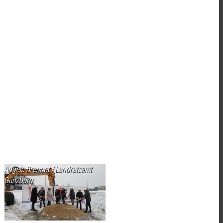
Angela Brenner / Landratsamt
Günzburg