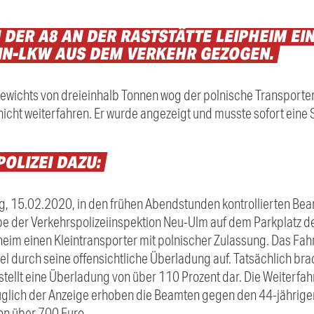
N
DER
A8
AN
DER
RASTSTÄTTE
LEIPHEIM
EI
IN-LKW
AUS
DEM
VERKEHR
GEZOGEN.
ewichts von dreieinhalb Tonnen wog der polnische Transporter
nicht weiterfahren. Er wurde angezeigt und musste sofort eine 
POLIZEI
DAZU:
, 15.02.2020, in den frühen Abendstunden kontrollierten Bea
 der Verkehrspolizeiinspektion Neu-Ulm auf dem Parkplatz de
im einen Kleintransporter mit polnischer Zulassung. Das Fahr
l durch seine offensichtliche Überladung auf. Tatsächlich br
stellt eine Überladung von über 110 Prozent dar. Die Weiterfahr
lich der Anzeige erhoben die Beamten gegen den 44-jährigen
on über 700 Euro.