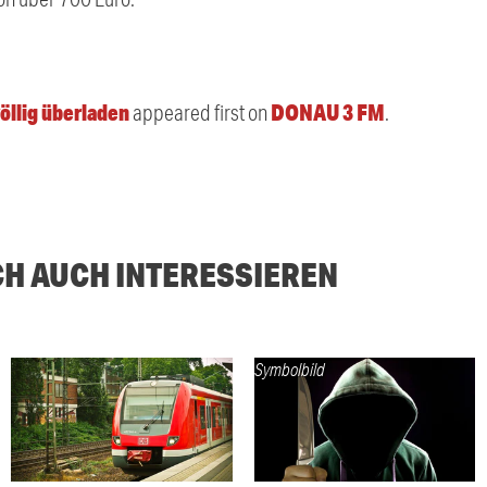
öllig überladen
DONAU 3 FM
appeared first on
.
CH AUCH INTERESSIEREN
Symbolbild