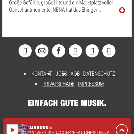
Große Gefühle, große Hits und ein Marktplatz voller
Gänsehautmomente: NENA hat das Ehinger …
KONTAKT
JOBS
AGB
DATENSCHUTZ
PRIVATSPHÄRE
IMPRESSUM
MAROON 5
play_arrow
MOVES LIKE JAGGER (FEAT. CHRISTINA AGUILERA)