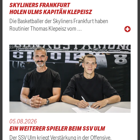
SKYLINERS FRANKFURT
HOLEN ULMS KAPITÄN KLEPEISZ
Die Basketballer der Skyliners Frankfurt haben
Routinier Thomas Klepeisz vom …
SSV Ulm 1846 Fussball
05.08.2026
EIN WEITERER SPIELER BEIM SSV ULM
Der SSV Ulm kriegt Verstärkung in der Offensive.